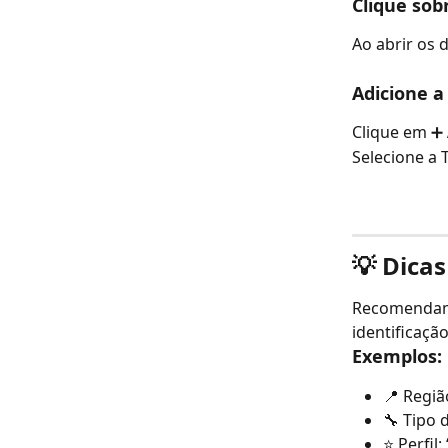
Clique sobr
Ao abrir os d
Adicione a
Clique em ➕ 
Selecione a 
💡 Dicas
Recomendamos
identificação
Exemplos:
📍 Região
🔧 Tipo 
⭐ Perfil: