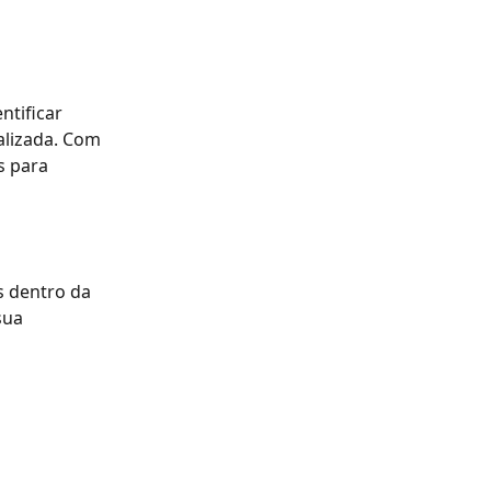
tificar 
alizada. Com 
s para 
 dentro da 
sua 