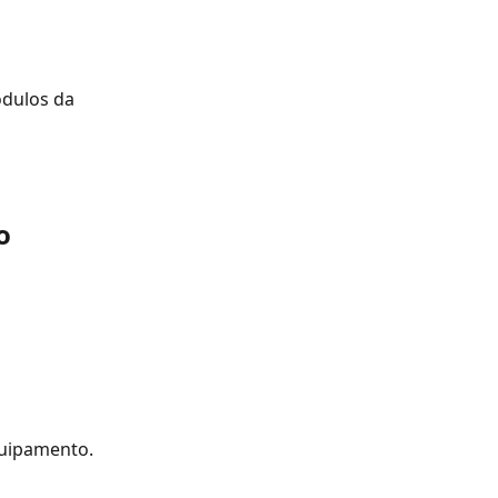
ódulos da 
o
quipamento.