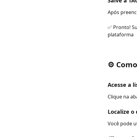
Salve a TA
Após preench
✅ Pronto! Su
plataforma
⚙️ Como
Acesse a l
Clique na ab
Localize o
Você pode ut