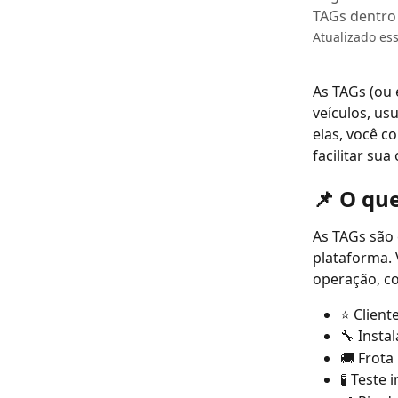
TAGs dentro
Atualizado es
As TAGs (ou 
veículos, us
elas, você c
facilitar sua
📌 O qu
As TAGs são
plataforma. 
operação, c
⭐ Client
🔧 Insta
🚚 Frota
🧪 Teste 