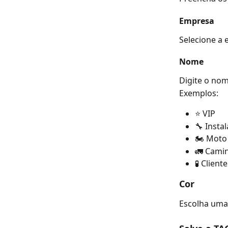
Empresa
Selecione a 
Nome
Digite o nom
Exemplos:
⭐ VIP
🔧 Insta
🏍️ Moto
🚛 Cami
🧪 Client
Cor
Escolha uma 