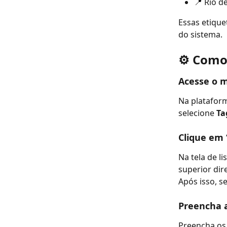
📍 Rio d
Essas etique
do sistema.
⚙️ 
Como 
Acesse o 
Na plataform
selecione 
Ta
Clique em 
Na tela de l
superior dire
Após isso, s
Preencha 
Preencha os 