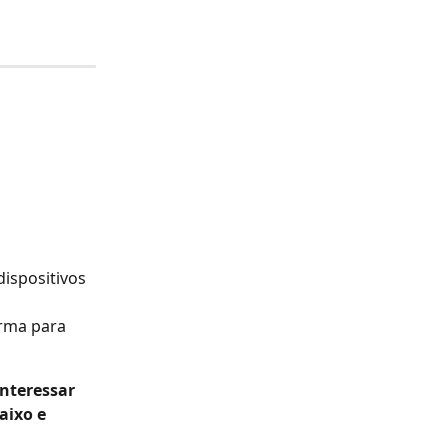
ispositivos 
orma para 
nteressar 
aixo e 