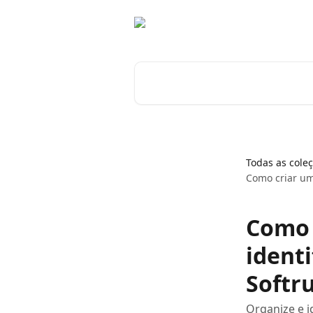
Passar para o conteúdo principal
Pesquisar artigos...
Todas as cole
Como criar um
Como 
ident
Softr
Organize e i