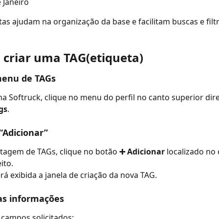
e Janeiro
tas ajudam na organização da base e facilitam buscas e filt
criar uma TAG(etiqueta)
menu de TAGs
a Softruck, clique no menu do perfil no canto superior dire
gs
.
“Adicionar”
istagem de TAGs, clique no botão 
➕ Adicionar
 localizado no 
ito.
erá exibida a janela de criação da nova TAG.
as informações
campos solicitados: