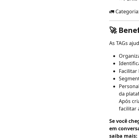
🚛 Categoria
🚀 Benef
As TAGs aju
Organiz
Identifi
Facilitar
Segmenta
Personal
da plata
Após cri
facilita
Se você che
em conversa
saiba mais: