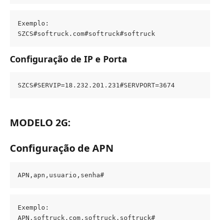
Exemplo:
SZCS#softruck.com#softruck#softruck
Configuração de IP e Porta
SZCS#SERVIP=18.232.201.231#SERVPORT=3674
MODELO 2G:
Configuração de APN
APN,apn,usuario,senha#
Exemplo:
APN,softruck.com,softruck,softruck#