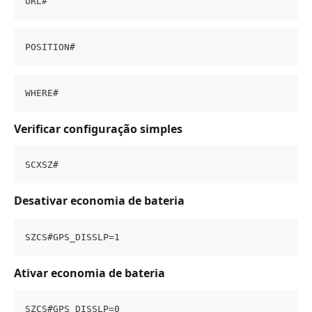
URL#
POSITION#
WHERE#
Verificar configuração simples
SCXSZ#
Desativar economia de bateria
SZCS#GPS_DISSLP=1
Ativar economia de bateria
SZCS#GPS_DISSLP=0